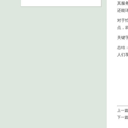
其服
还能
对于
点，
关键
总结
人们
上一
下一